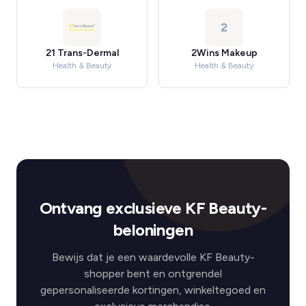
2
21 Trans-Dermal
2Wins Makeup
Health & Beauty
Health & Beauty
Ontvang exclusieve KF Beauty-
beloningen
Bewijs dat je een waardevolle KF Beauty-
shopper bent en ontgrendel
gepersonaliseerde kortingen, winkeltegoed en