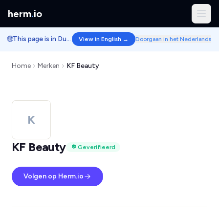
herm
.
io
🌐
This page is in Dutch.
View in English →
Doorgaan in het Nederlands
Home
Merken
KF Beauty
K
KF Beauty
Geverifieerd
Volgen op Herm.io