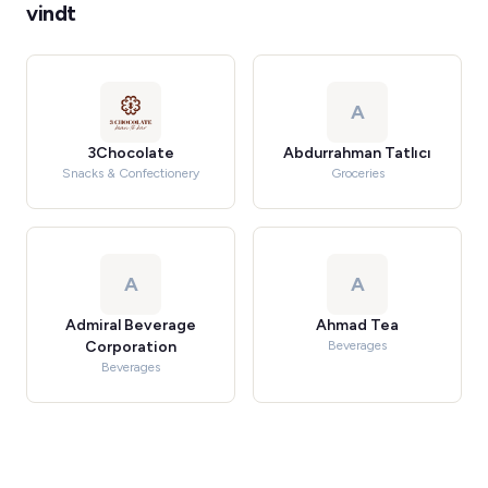
vindt
A
3Chocolate
Abdurrahman Tatlıcı
Snacks & Confectionery
Groceries
A
A
Admiral Beverage
Ahmad Tea
Corporation
Beverages
Beverages