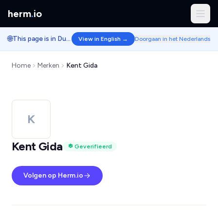
herm
.
io
🌐
This page is in Dutch.
View in English →
Doorgaan in het Nederlands
Home
Merken
Kent Gida
K
Kent Gida
Geverifieerd
Volgen op Herm.io