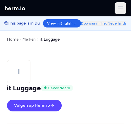
herm
.
io
🌐
This page is in Dutch.
View in English →
Doorgaan in het Nederlands
Home
Merken
it Luggage
I
it Luggage
Geverifieerd
Volgen op Herm.io