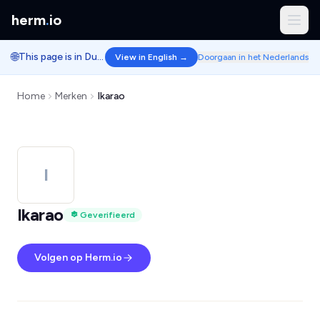
herm
.
io
🌐
This page is in Dutch.
View in English →
Doorgaan in het Nederlands
Home
Merken
Ikarao
I
Ikarao
Geverifieerd
Volgen op Herm.io