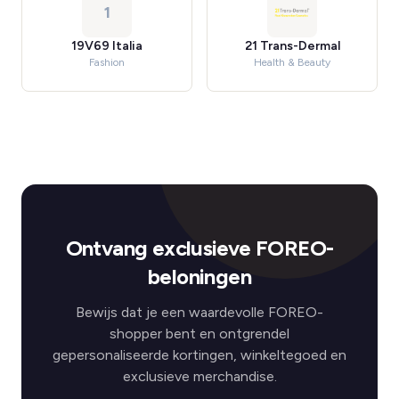
1
19V69 Italia
21 Trans-Dermal
Fashion
Health & Beauty
Ontvang exclusieve FOREO-
beloningen
Bewijs dat je een waardevolle FOREO-
shopper bent en ontgrendel
gepersonaliseerde kortingen, winkeltegoed en
exclusieve merchandise.