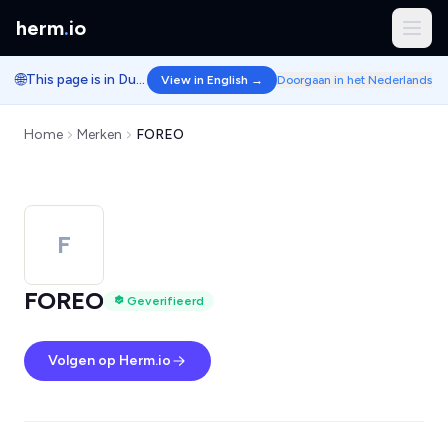
herm
.
io
🌐
This page is in Dutch.
View in English →
Doorgaan in het Nederlands
Home
Merken
FOREO
F
FOREO
Geverifieerd
Volgen op Herm.io