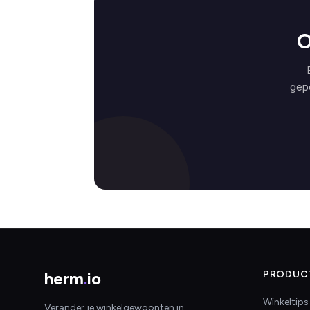
O
gep
herm
.
io
PRODUC
Winkeltips
Verander je winkelgewoonten in