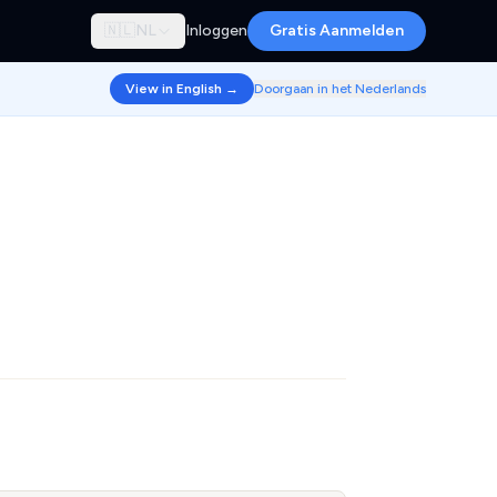
🇳🇱
NL
Inloggen
Gratis Aanmelden
View in English →
Doorgaan in het Nederlands