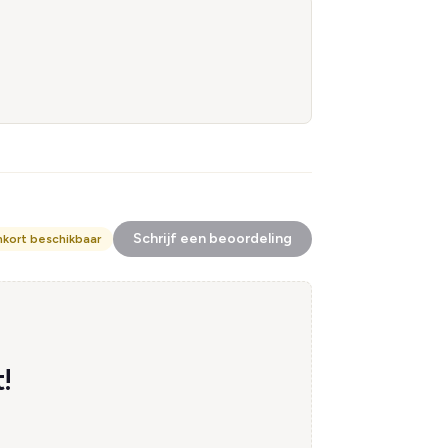
Schrijf een beoordeling
nkort beschikbaar
!