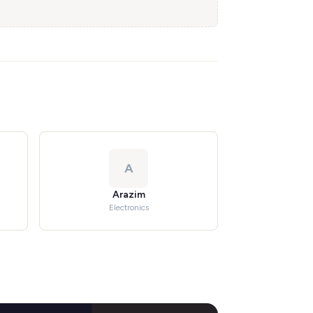
A
Arazim
Electronics