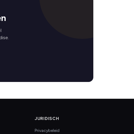
en
l
ise.
JURIDISCH
Privacybeleid