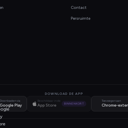
en
Contact
Persruimte
DOWNLOAD DE APP
Downloaden via
Beschikbaar in de
Toevoegen aan
BINNENKORT
Google Play
App Store
Chrome-exten