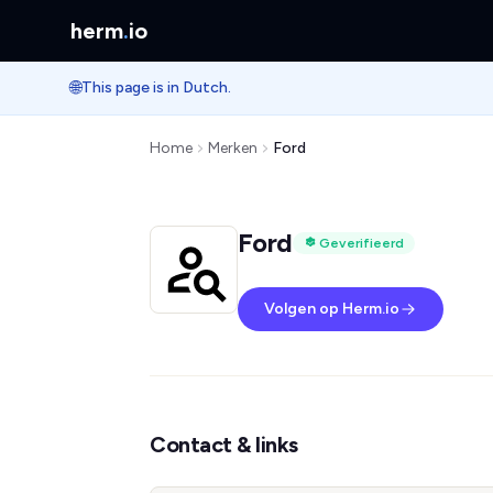
herm
.
io
🌐
This page is in Dutch.
Home
Merken
Ford
Ford
Geverifieerd
Volgen op Herm.io
Contact & links