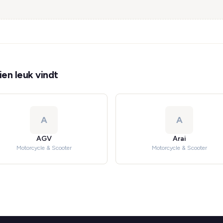
en leuk vindt
A
A
AGV
Arai
Motorcycle & Scooter
Motorcycle & Scooter