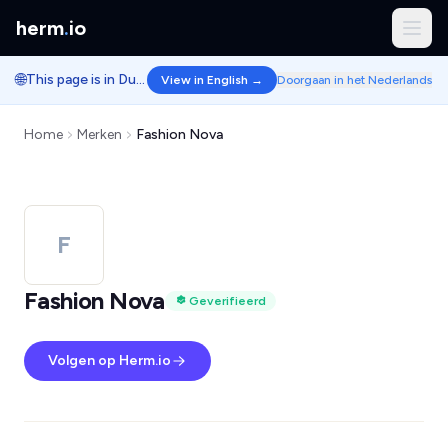
herm
.
io
🌐
This page is in Dutch.
View in English →
Doorgaan in het Nederlands
Home
Merken
Fashion Nova
F
Fashion Nova
Geverifieerd
Volgen op Herm.io