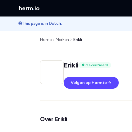
herm
.
io
🌐
This page is in Dutch.
Home
Merken
Erikli
Erikli
Geverifieerd
Volgen op Herm.io
Over Erikli