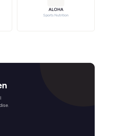
ALOHA
Sports Nutrition
en
l
ise.