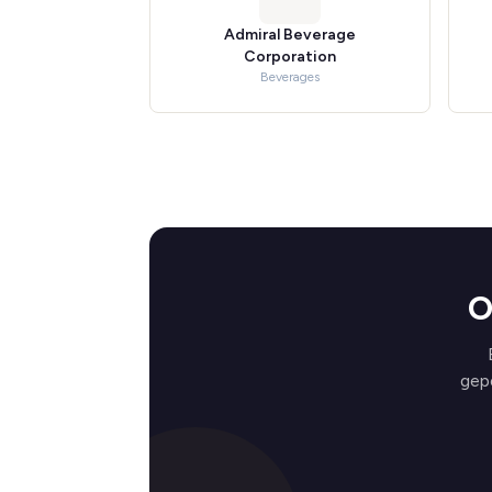
Admiral Beverage
Corporation
Beverages
O
gep