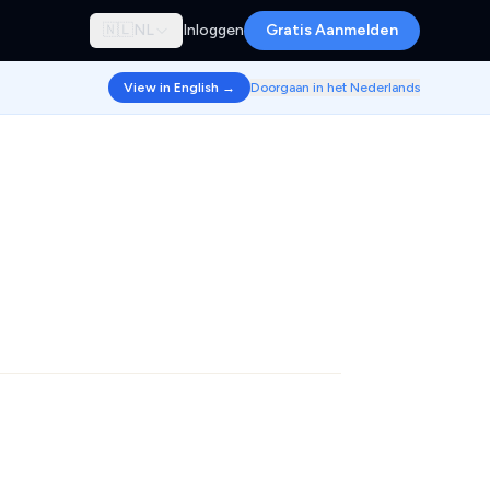
🇳🇱
NL
Inloggen
Gratis Aanmelden
View in English →
Doorgaan in het Nederlands