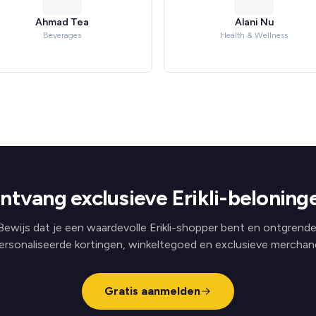
Ahmad Tea
Alani Nu
Beverages
Health & Wellness
ntvang exclusieve Erikli-beloning
Bewijs dat je een waardevolle Erikli-shopper bent en ontgrende
ersonaliseerde kortingen, winkeltegoed en exclusieve merchand
Gratis aanmelden