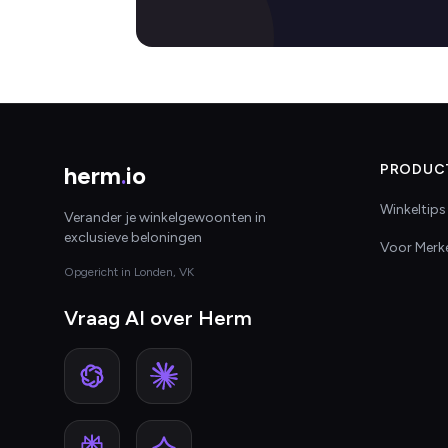
herm
.
io
PRODUC
Winkeltips
Verander je winkelgewoonten in
exclusieve beloningen
Voor Merk
Opgericht in Londen, VK
Vraag AI over Herm