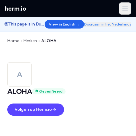
herm
.
io
🌐
This page is in Dutch.
View in English →
Doorgaan in het Nederlands
Home
Merken
ALOHA
A
ALOHA
Geverifieerd
Volgen op Herm.io