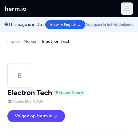
herm
.
io
🌐
This page is in Dutch.
View in English →
Doorgaan in het Nederlands
Home
Merken
Electron Tech
E
Electron Tech
Geverifieerd
Opgericht in 2006
Volgen op Herm.io