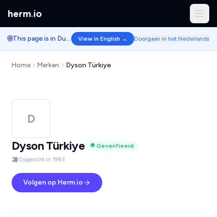
herm
.
io
🌐
This page is in Dutch.
View in English →
Doorgaan in het Nederlands
Home
Merken
Dyson Türkiye
D
Dyson Türkiye
Geverifieerd
Opgericht in 1993
Volgen op Herm.io