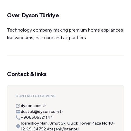
Over Dyson Türkiye
Technology company making premium home appliances
like vacuums, hair care and air purifiers.
Contact & links
CONTACTGEGEVENS
dyson.com.tr
destek@dyson.com.tr
+908505321144
İçerenköy Mah, Umut Sk. Quick Tower Plaza No:10-
12 K.9, 34752 Ataşehir/İstanbul