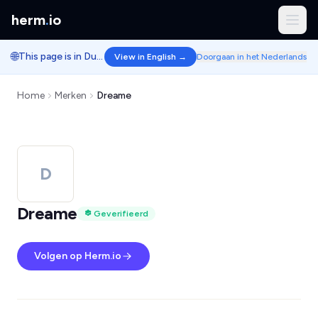
herm
.
io
🌐
This page is in Dutch.
View in English →
Doorgaan in het Nederlands
Home
Merken
Dreame
D
Dreame
Geverifieerd
Volgen op Herm.io