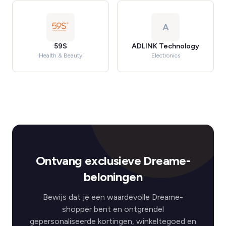
A
59S
ADLINK Technology
Health & Beauty
Electronics
Ontvang exclusieve Dreame-
beloningen
Bewijs dat je een waardevolle Dreame-
shopper bent en ontgrendel
gepersonaliseerde kortingen, winkeltegoed en