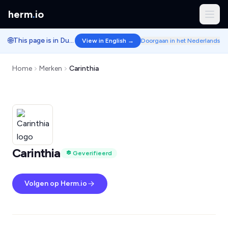
herm
.
io
🌐
This page is in Dutch.
View in English →
Doorgaan in het Nederlands
Home
Merken
Carinthia
Carinthia
Geverifieerd
Volgen op Herm.io