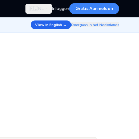
🇳🇱
NL
Inloggen
Gratis Aanmelden
View in English →
Doorgaan in het Nederlands