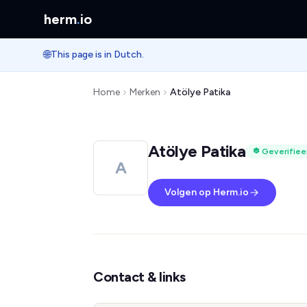
herm
.
io
🌐
This page is in Dutch.
Home
Merken
Atölye Patika
Atölye Patika
Geverifiee
A
Volgen op Herm.io
Contact & links