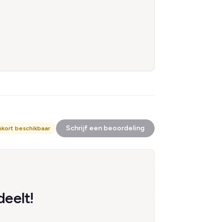
Schrijf een beoordeling
nkort beschikbaar
deelt!