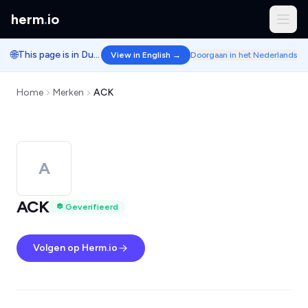
herm
.
io
🌐
This page is in Dutch.
View in English →
Doorgaan in het Nederlands
Home
Merken
ACK
A
ACK
Geverifieerd
Volgen op Herm.io