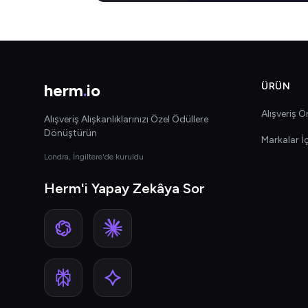
herm
.
io
ÜRÜN
Alışveriş Ön
Alışveriş Alışkanlıklarınızı Özel Ödüllere
Dönüştürün
Markalar İ
Londra, İngiltere'de kuruldu
Herm'i Yapay Zekâya Sor