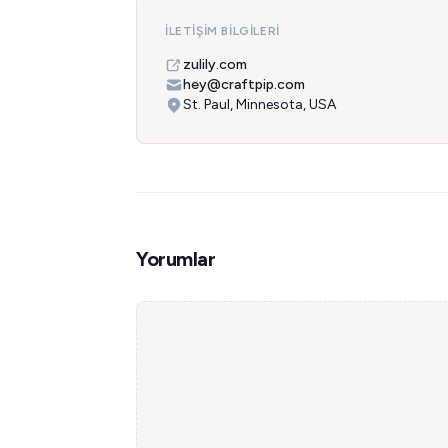
İLETIŞIM BILGILERI
zulily.com
hey@craftpip.com
St. Paul, Minnesota, USA
Yorumlar