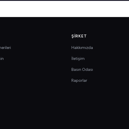
ŞIRKET
erileri
Hakkımızda
çin
İletişim
Basın Odası
Raporlar