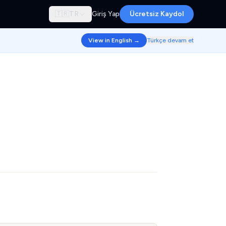
🇹🇷
TR
Giriş Yap
Ücretsiz Kaydol
View in English →
Türkçe devam et