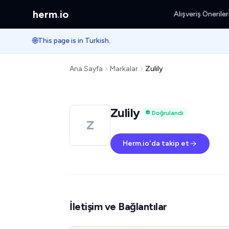
herm
.
io
Alışveriş Öneriler
🌐
This page is in Turkish.
Ana Sayfa
Markalar
Zulily
Zulily
Doğrulandı
Z
Herm.io'da takip et
İletişim ve Bağlantılar