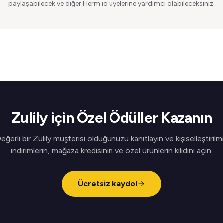
paylaşabilecek ve diğer Herm.io üyelerine yardımcı olabileceksiniz.
Zulily için Özel Ödüller Kazanın
eğerli bir Zulily müşterisi olduğunuzu kanıtlayın ve kişiselleştirilm
indirimlerin, mağaza kredisinin ve özel ürünlerin kilidini açın.
Ücretsiz kaydol