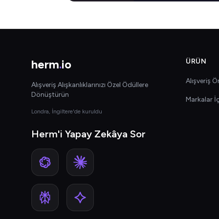
herm
.
io
ÜRÜN
Alışveriş Ön
Alışveriş Alışkanlıklarınızı Özel Ödüllere
Dönüştürün
Markalar İ
Londra, İngiltere'de kuruldu
Herm'i Yapay Zekâya Sor