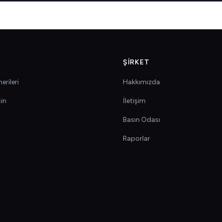
ŞIRKET
erileri
Hakkımızda
çin
İletişim
Basın Odası
Raporlar