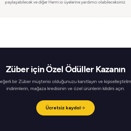
paylaşabilecek ve diğer Herm.io üyelerine yardımcı olabileceksiniz.
Züber için Özel Ödüller Kazanın
eğerli bir Züber müşterisi olduğunuzu kanıtlayın ve kişiselleştirilm
indirimlerin, mağaza kredisinin ve özel ürünlerin kilidini açın.
Ücretsiz kaydol