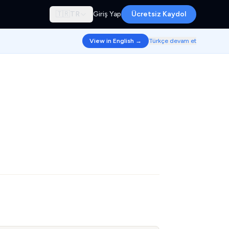
🇹🇷
TR
Giriş Yap
Ücretsiz Kaydol
View in English →
Türkçe devam et