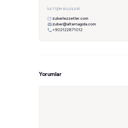
İLETIŞIM BILGILERI
zuberlezzetler.com
zuber@alternagida.com
+902122871012
Yorumlar