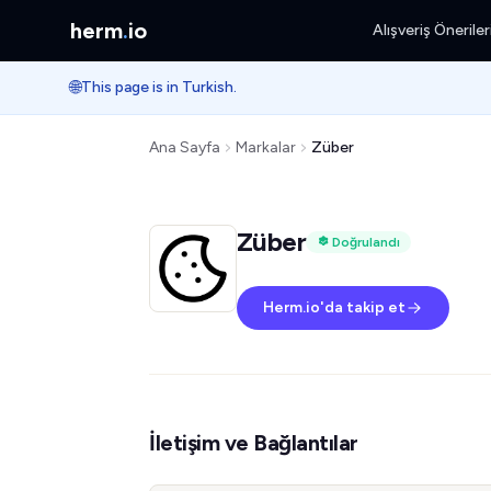
herm
.
io
Alışveriş Öneriler
🌐
This page is in Turkish.
Ana Sayfa
Markalar
Züber
Züber
Doğrulandı
Herm.io'da takip et
İletişim ve Bağlantılar