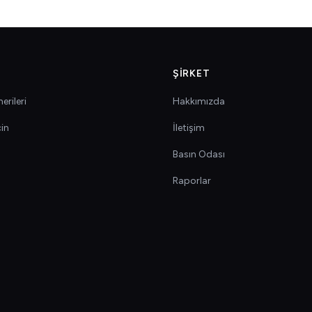
ŞIRKET
erileri
Hakkımızda
çin
İletişim
Basın Odası
Raporlar