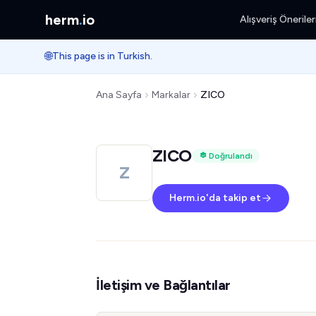
herm
.
io
Alışveriş Öneriler
🌐
This page is in Turkish.
Ana Sayfa
Markalar
ZICO
ZICO
Doğrulandı
Z
Herm.io'da takip et
İletişim ve Bağlantılar