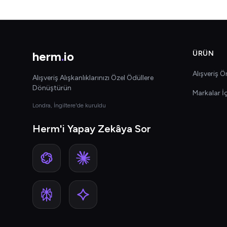
herm
.
io
ÜRÜN
Alışveriş Ön
Alışveriş Alışkanlıklarınızı Özel Ödüllere
Dönüştürün
Markalar İ
Londra, İngiltere'de kuruldu
Herm'i Yapay Zekâya Sor