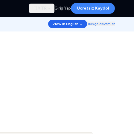
🇹🇷
TR
Giriş Yap
Ücretsiz Kaydol
View in English →
Türkçe devam et