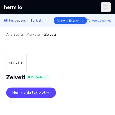
herm
.
io
🌐
This page is in Turkish.
View in English →
Türkçe devam et
Ana Sayfa
Markalar
Zelveti
Zelveti
Doğrulandı
Herm.io'da takip et