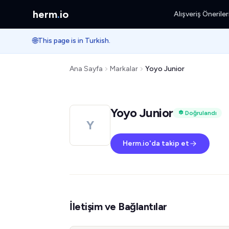
herm
.
io
Alışveriş Öneriler
🌐
This page is in Turkish.
Ana Sayfa
Markalar
Yoyo Junior
Yoyo Junior
Doğrulandı
Y
Herm.io'da takip et
İletişim ve Bağlantılar