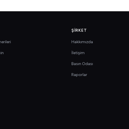
ŞIRKET
erileri
Hakkımızda
çin
İletişim
Basın Odası
Raporlar