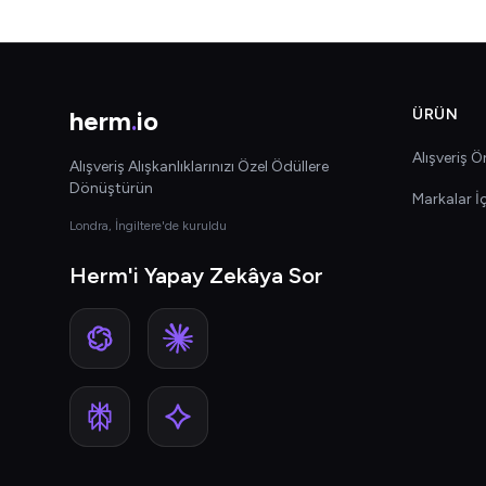
herm
.
io
ÜRÜN
Alışveriş Ön
Alışveriş Alışkanlıklarınızı Özel Ödüllere
Dönüştürün
Markalar İ
Londra, İngiltere'de kuruldu
Herm'i Yapay Zekâya Sor