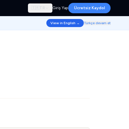
🇹🇷
TR
Giriş Yap
Ücretsiz Kaydol
View in English →
Türkçe devam et