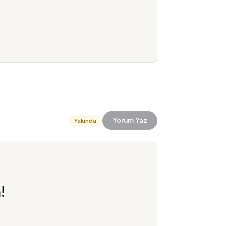
Yorum Yaz
Yakında
!