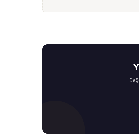
Y
Değe