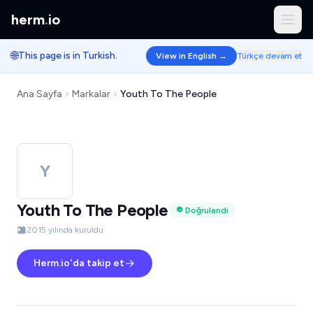
herm
.
io
🌐
This page is in Turkish.
View in English →
Türkçe devam et
Ana Sayfa
Markalar
Youth To The People
Y
Youth To The People
Doğrulandı
2015 yılında kuruldu
Herm.io'da takip et