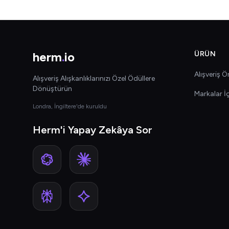
herm
.
io
ÜRÜN
Alışveriş Ön
Alışveriş Alışkanlıklarınızı Özel Ödüllere
Dönüştürün
Markalar İ
Londra, İngiltere'de kuruldu
Herm'i Yapay Zekâya Sor