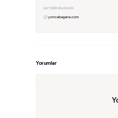
İLETIŞIM BILGILERI
yoncabagana.com
Yorumlar
Y