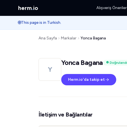
herm
.
io
Alışveriş Öneriler
🌐
This page is in Turkish.
Ana Sayfa
Markalar
Yonca Bagana
Yonca Bagana
Doğruland
Y
Herm.io'da takip et
İletişim ve Bağlantılar