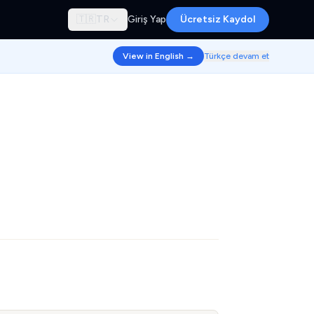
🇹🇷
TR
Giriş Yap
Ücretsiz Kaydol
View in English →
Türkçe devam et