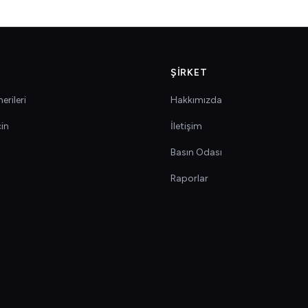
ŞIRKET
erileri
Hakkımızda
çin
İletişim
Basın Odası
Raporlar