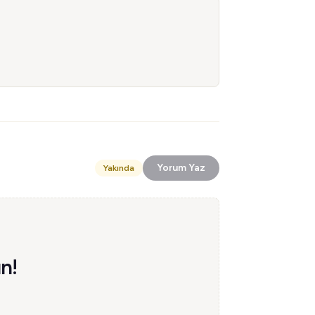
Yorum Yaz
Yakında
n!