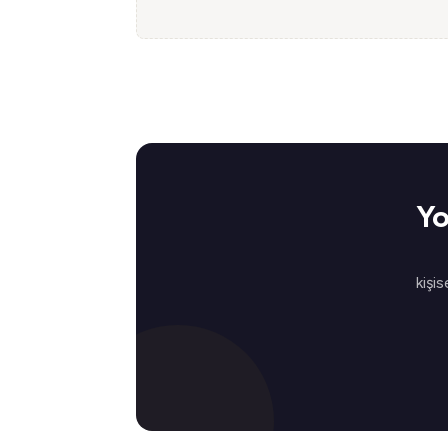
Yo
kişis