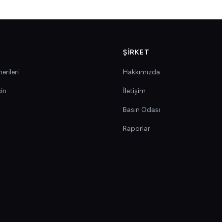
ŞIRKET
erileri
Hakkımızda
çin
İletişim
Basın Odası
Raporlar