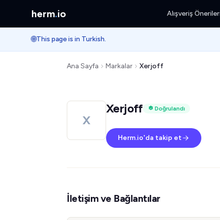
herm
.
io
Alışveriş Öneriler
🌐
This page is in Turkish.
Ana Sayfa
Markalar
Xerjoff
Xerjoff
Doğrulandı
X
Herm.io'da takip et
İletişim ve Bağlantılar