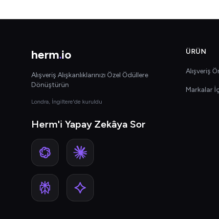
herm
.
io
ÜRÜN
Alışveriş Ön
Alışveriş Alışkanlıklarınızı Özel Ödüllere
Dönüştürün
Markalar İ
Londra, İngiltere'de kuruldu
Herm'i Yapay Zekâya Sor