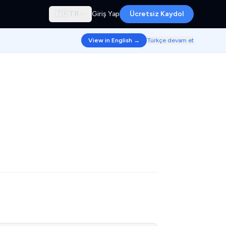
🇹🇷
TR
Giriş Yap
Ücretsiz Kaydol
View in English →
Türkçe devam et