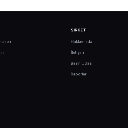
ŞIRKET
erileri
Hakkımızda
çin
İletişim
Basın Odası
Raporlar