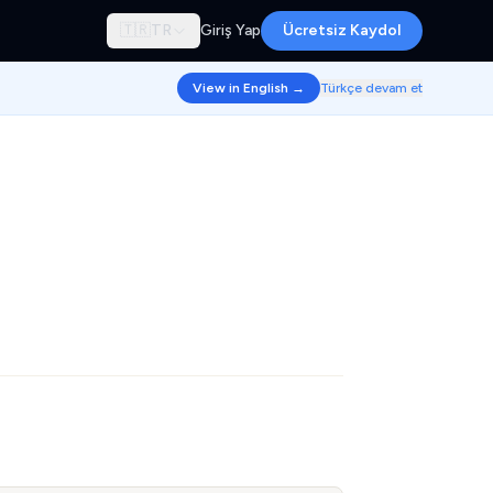
🇹🇷
TR
Giriş Yap
Ücretsiz Kaydol
View in English →
Türkçe devam et