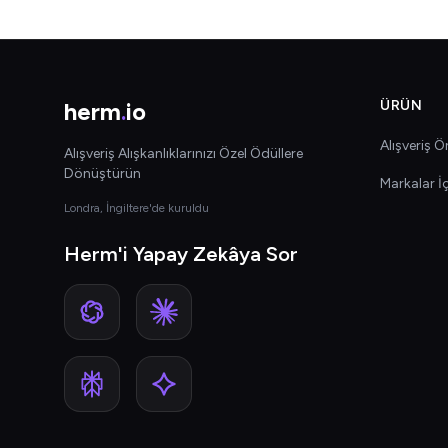
herm
.
io
ÜRÜN
Alışveriş Ön
Alışveriş Alışkanlıklarınızı Özel Ödüllere
Dönüştürün
Markalar İ
Londra, İngiltere'de kuruldu
Herm'i Yapay Zekâya Sor