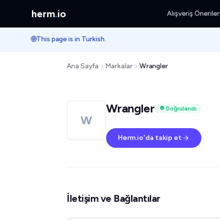
herm
.
io
Alışveriş Öneriler
🌐
This page is in Turkish.
Ana Sayfa
Markalar
Wrangler
Wrangler
Doğrulandı
W
Herm.io'da takip et
İletişim ve Bağlantılar