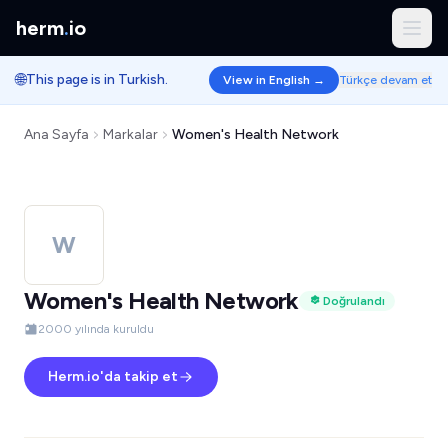
herm
.
io
🌐
This page is in Turkish.
View in English →
Türkçe devam et
Ana Sayfa
Markalar
Women's Health Network
W
Women's Health Network
Doğrulandı
2000 yılında kuruldu
Herm.io'da takip et