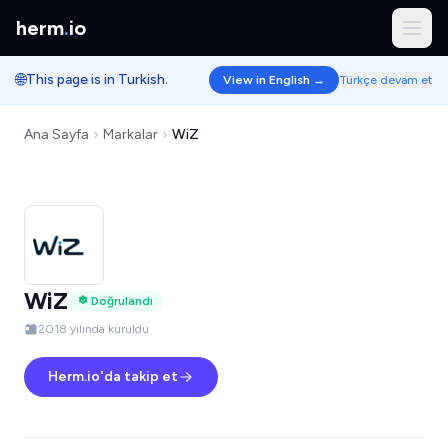
herm
.
io
🌐
This page is in Turkish.
View in English →
Türkçe devam et
Ana Sayfa
Markalar
WiZ
WiZ
Doğrulandı
2018 yılında kuruldu
Herm.io'da takip et