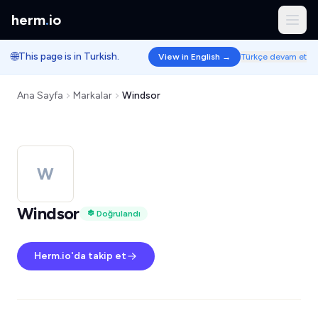
herm
.
io
🌐
This page is in Turkish.
View in English →
Türkçe devam et
Ana Sayfa
Markalar
Windsor
W
Windsor
Doğrulandı
Herm.io'da takip et