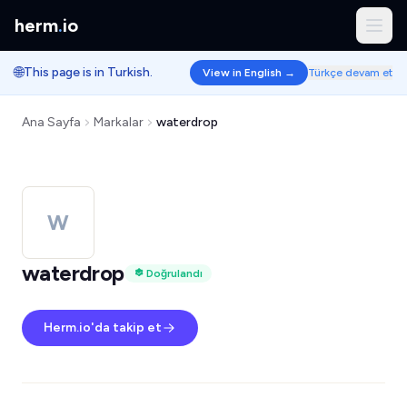
herm
.
io
🌐
This page is in Turkish.
View in English →
Türkçe devam et
Ana Sayfa
Markalar
waterdrop
W
waterdrop
Doğrulandı
Herm.io'da takip et