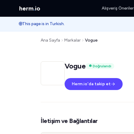
herm
.
io
Alışveriş Öneriler
🌐
This page is in Turkish.
Ana Sayfa
Markalar
Vogue
Vogue
Doğrulandı
Herm.io'da takip et
İletişim ve Bağlantılar