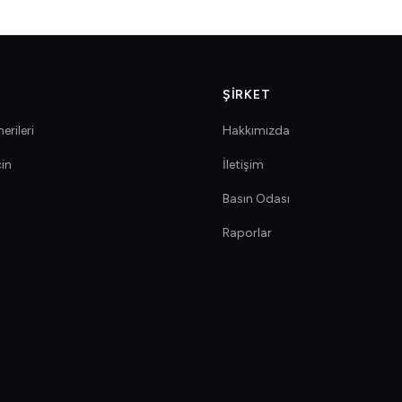
ŞIRKET
erileri
Hakkımızda
çin
İletişim
Basın Odası
Raporlar