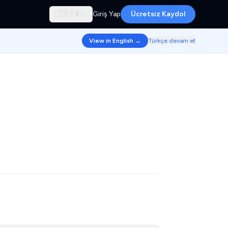
🇹🇷
TR
Giriş Yap
Ücretsiz Kaydol
View in English →
Türkçe devam et