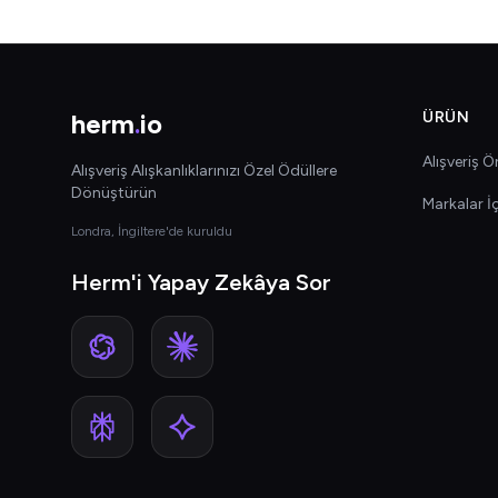
herm
.
io
ÜRÜN
Alışveriş Ön
Alışveriş Alışkanlıklarınızı Özel Ödüllere
Dönüştürün
Markalar İ
Londra, İngiltere'de kuruldu
Herm'i Yapay Zekâya Sor