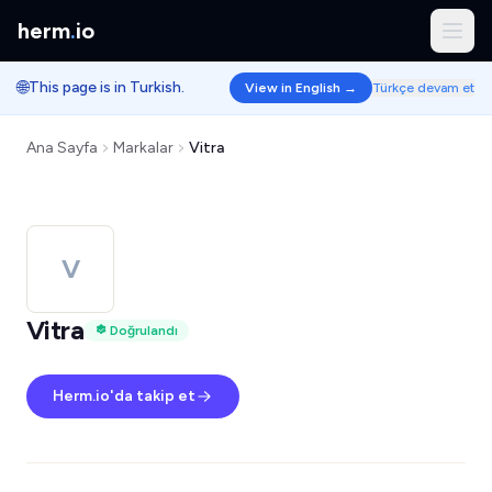
herm
.
io
🌐
This page is in Turkish.
View in English →
Türkçe devam et
Ana Sayfa
Markalar
Vitra
V
Vitra
Doğrulandı
Herm.io'da takip et