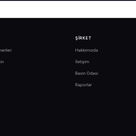
ŞIRKET
erileri
Hakkımızda
çin
İletişim
Basın Odası
Raporlar