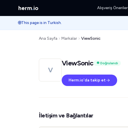
herm
.
io
Alışveriş Öneriler
🌐
This page is in Turkish.
Ana Sayfa
Markalar
ViewSonic
ViewSonic
Doğrulandı
V
Herm.io'da takip et
İletişim ve Bağlantılar