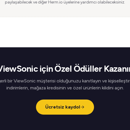
paylaşabilecek ve diğer Herm.io üyelerine yardımcı olabileceksiniz.
ViewSonic için Özel Ödüller Kazanı
rli bir ViewSonic müşterisi olduğunuzu kanıtlayın ve kişiselleştir
indirimlerin, mağaza kredisinin ve özel ürünlerin kilidini açın.
Ücretsiz kaydol