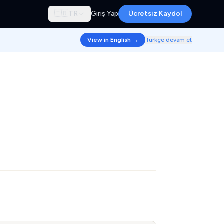
🇹🇷
TR
Giriş Yap
Ücretsiz Kaydol
View in English →
Türkçe devam et