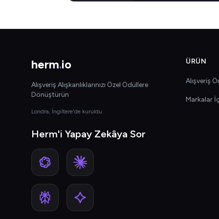
herm
.
io
ÜRÜN
Alışveriş Ön
Alışveriş Alışkanlıklarınızı Özel Ödüllere
Dönüştürün
Markalar İ
Londra, İngiltere'de kuruldu
Herm'i Yapay Zekâya Sor