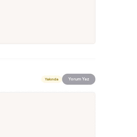
Yorum Yaz
Yakında
!