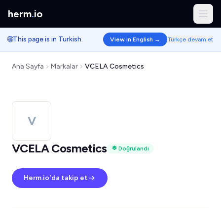
herm
.
io
🌐
This page is in Turkish.
View in English →
Türkçe devam et
Ana Sayfa
Markalar
VCELA Cosmetics
V
VCELA Cosmetics
Doğrulandı
Herm.io'da takip et