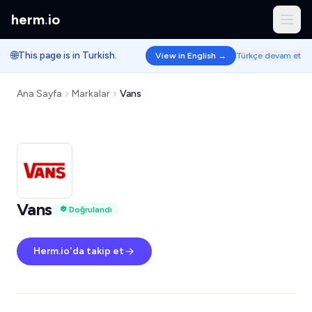
herm
.
io
🌐
This page is in Turkish.
View in English →
Türkçe devam et
Ana Sayfa
Markalar
Vans
Vans
Doğrulandı
Herm.io'da takip et