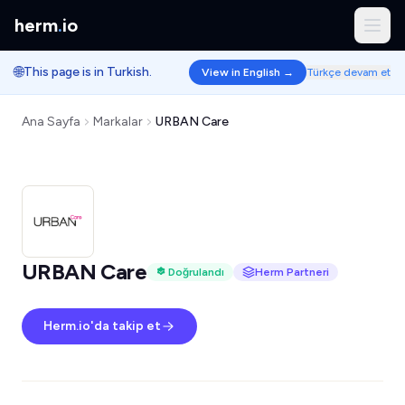
herm
.
io
🌐
This page is in Turkish.
View in English →
Türkçe devam et
Ana Sayfa
Markalar
URBAN Care
URBAN Care
Doğrulandı
Herm Partneri
Herm.io'da takip et