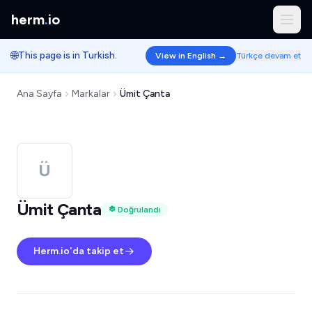
herm
.
io
🌐
This page is in Turkish.
View in English →
Türkçe devam et
Ana Sayfa
Markalar
Ümit Çanta
Ü
Ümit Çanta
Doğrulandı
Herm.io'da takip et