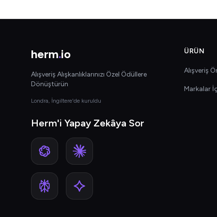
herm
.
io
ÜRÜN
Alışveriş Ön
Alışveriş Alışkanlıklarınızı Özel Ödüllere
Dönüştürün
Markalar İ
Londra, İngiltere'de kuruldu
Herm'i Yapay Zekâya Sor