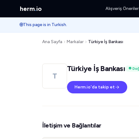
herm
.
io
Alışveriş Öneriler
🌐
This page is in Turkish.
Ana Sayfa
Markalar
Türkiye İş Bankası
Türkiye İş Bankası
Doğ
T
Herm.io'da takip et
İletişim ve Bağlantılar