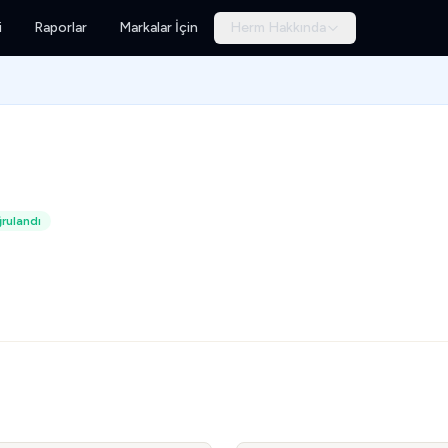
i
Raporlar
Markalar İçin
Herm Hakkında
rulandı