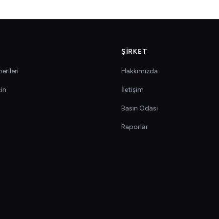
ŞIRKET
erileri
Hakkımızda
çin
İletişim
Basın Odası
Raporlar