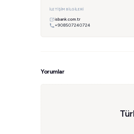
İLETIŞIM BILGILERI
isbank.com.tr
+908507240724
Yorumlar
Tür