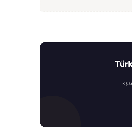
Türk
kişis