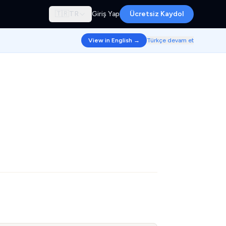
🇹🇷
TR
Giriş Yap
Ücretsiz Kaydol
View in English →
Türkçe devam et