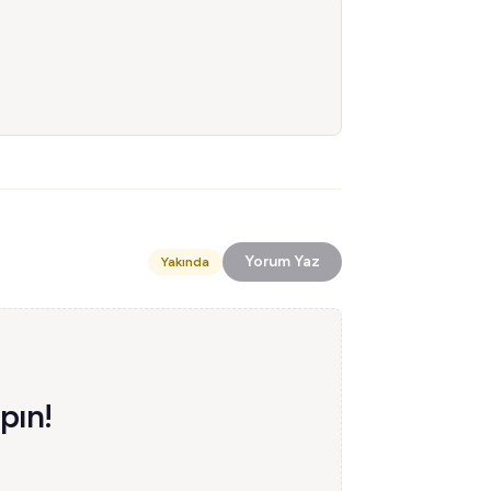
Yorum Yaz
Yakında
pın!