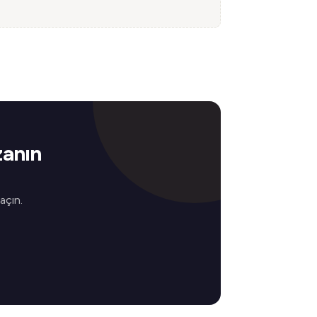
zanın
 açın.