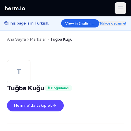
herm
.
io
🌐
This page is in Turkish.
View in English →
Türkçe devam et
Ana Sayfa
Markalar
Tuğba Kuğu
T
Tuğba Kuğu
Doğrulandı
Herm.io'da takip et