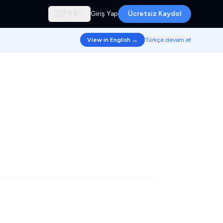
🇹🇷
TR
Giriş Yap
Ücretsiz Kaydol
View in English →
Türkçe devam et