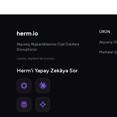
herm
.
io
ÜRÜN
Alışveriş Ön
Alışveriş Alışkanlıklarınızı Özel Ödüllere
Dönüştürün
Markalar İ
Londra, İngiltere'de kuruldu
Herm'i Yapay Zekâya Sor