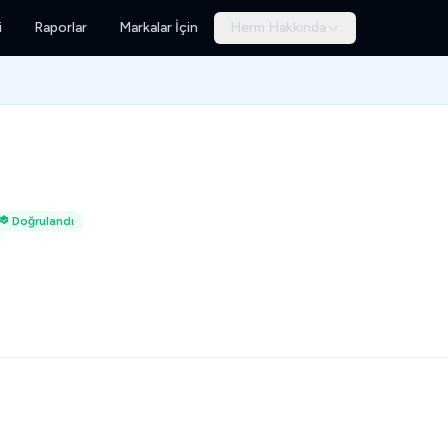
i
Raporlar
Markalar İçin
Herm Hakkında
Doğrulandı