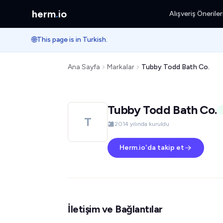
herm
.
io
Alışveriş Öneriler
🌐
This page is in Turkish.
Ana Sayfa
Markalar
Tubby Todd Bath Co.
Tubby Todd Bath Co.
T
2014 yılında kuruldu
Herm.io'da takip et
İletişim ve Bağlantılar