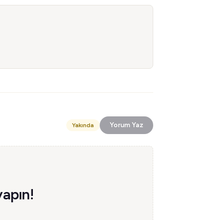
Yorum Yaz
Yakında
yapın!