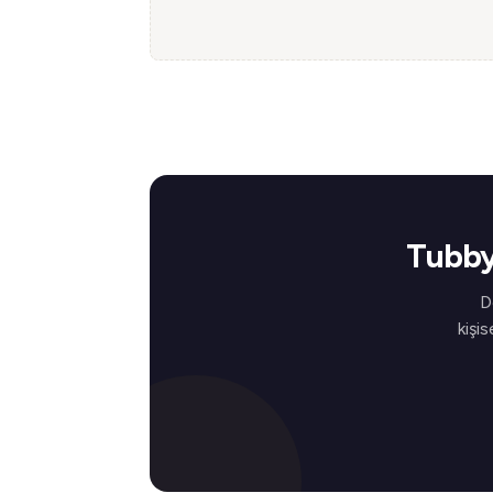
Tubby
D
kişis