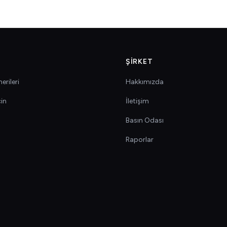
ŞIRKET
erileri
Hakkımızda
çin
İletişim
Basın Odası
Raporlar