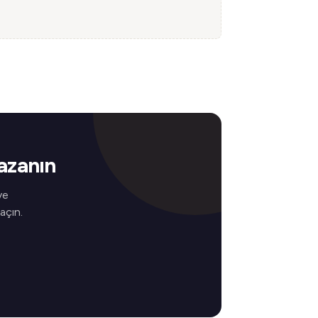
azanın
ve
 açın.