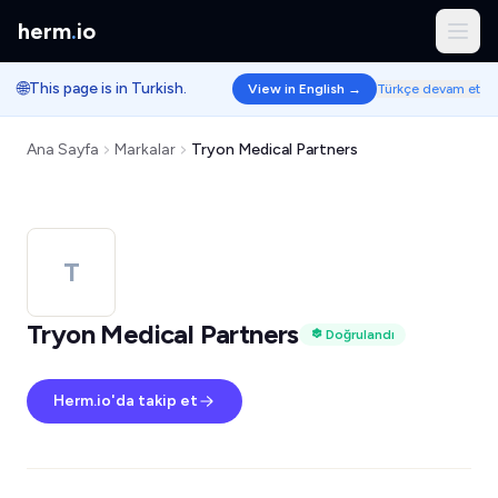
herm
.
io
🌐
This page is in Turkish.
View in English →
Türkçe devam et
Ana Sayfa
Markalar
Tryon Medical Partners
T
Tryon Medical Partners
Doğrulandı
Herm.io'da takip et