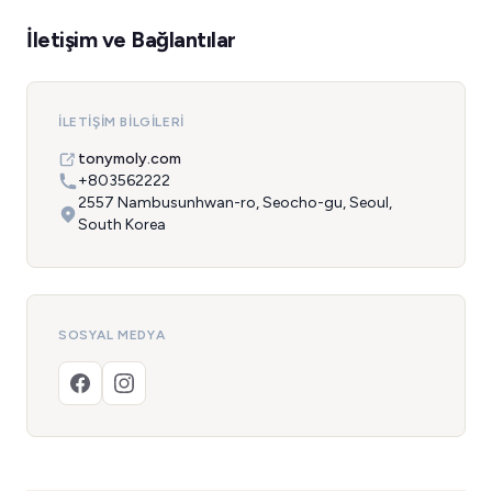
İletişim ve Bağlantılar
İLETIŞIM BILGILERI
tonymoly.com
+803562222
2557 Nambusunhwan-ro, Seocho-gu, Seoul,
South Korea
SOSYAL MEDYA