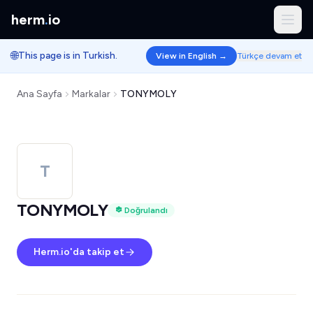
herm
.
io
🌐
This page is in Turkish.
View in English →
Türkçe devam et
Ana Sayfa
Markalar
TONYMOLY
T
TONYMOLY
Doğrulandı
Herm.io'da takip et