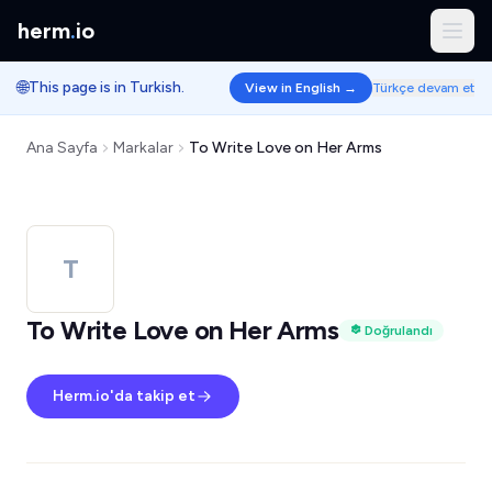
herm
.
io
🌐
This page is in Turkish.
View in English →
Türkçe devam et
Ana Sayfa
Markalar
To Write Love on Her Arms
T
To Write Love on Her Arms
Doğrulandı
Herm.io'da takip et