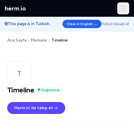
herm
.
io
🌐
This page is in Turkish.
View in English →
Türkçe devam et
Ana Sayfa
Markalar
Timeline
T
Timeline
Doğrulandı
Herm.io'da takip et