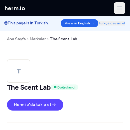
herm
.
io
🌐
This page is in Turkish.
View in English →
Türkçe devam et
Ana Sayfa
Markalar
The Scent Lab
T
The Scent Lab
Doğrulandı
Herm.io'da takip et