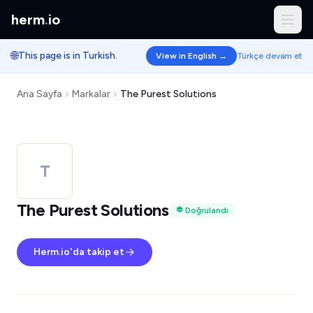
herm
.
io
🌐
This page is in Turkish.
View in English →
Türkçe devam et
Ana Sayfa
Markalar
The Purest Solutions
T
The Purest Solutions
Doğrulandı
Herm.io'da takip et