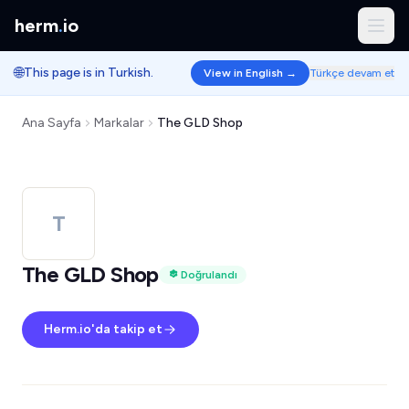
herm
.
io
🌐
This page is in Turkish.
View in English →
Türkçe devam et
Ana Sayfa
Markalar
The GLD Shop
T
The GLD Shop
Doğrulandı
Herm.io'da takip et