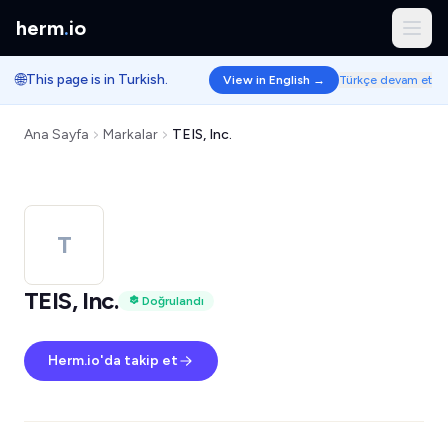
herm
.
io
🌐
This page is in Turkish.
View in English →
Türkçe devam et
Ana Sayfa
Markalar
TEIS, Inc.
T
TEIS, Inc.
Doğrulandı
Herm.io'da takip et