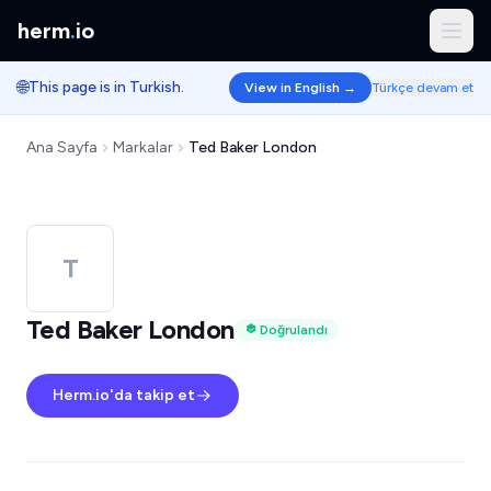
herm
.
io
🌐
This page is in Turkish.
View in English →
Türkçe devam et
Ana Sayfa
Markalar
Ted Baker London
T
Ted Baker London
Doğrulandı
Herm.io'da takip et