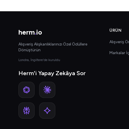
herm
.
io
ÜRÜN
Alışveriş Ön
Alışveriş Alışkanlıklarınızı Özel Ödüllere
Dönüştürün
Markalar İ
Londra, İngiltere'de kuruldu
Herm'i Yapay Zekâya Sor