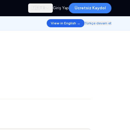
🇹🇷
TR
Giriş Yap
Ücretsiz Kaydol
View in English →
Türkçe devam et