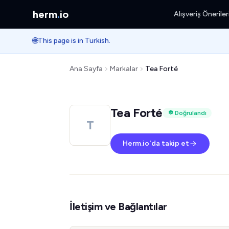
herm
.
io
Alışveriş Öneriler
🌐
This page is in Turkish.
Ana Sayfa
Markalar
Tea Forté
Tea Forté
Doğrulandı
T
Herm.io'da takip et
İletişim ve Bağlantılar