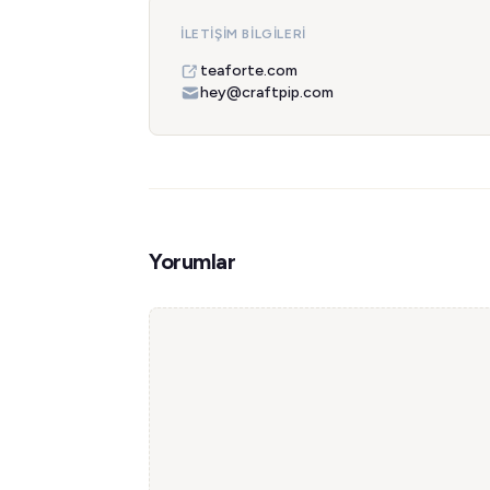
İLETIŞIM BILGILERI
teaforte.com
hey@craftpip.com
Yorumlar