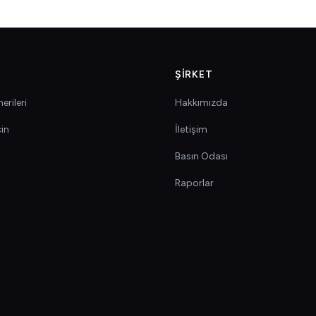
ŞIRKET
erileri
Hakkımızda
çin
İletişim
Basın Odası
Raporlar