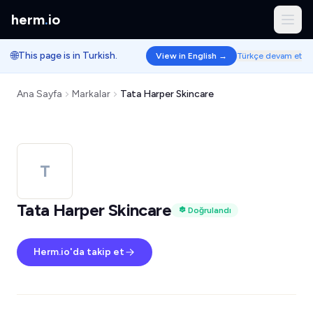
herm
.
io
🌐
This page is in Turkish.
View in English →
Türkçe devam et
Ana Sayfa
Markalar
Tata Harper Skincare
T
Tata Harper Skincare
Doğrulandı
Herm.io'da takip et