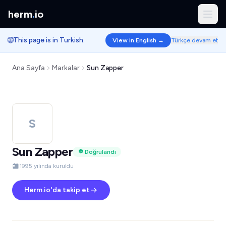
herm
.
io
🌐
This page is in Turkish.
View in English →
Türkçe devam et
Ana Sayfa
Markalar
Sun Zapper
S
Sun Zapper
Doğrulandı
1995 yılında kuruldu
Herm.io'da takip et